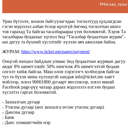
Уран бүтээлч, зохион байгуулагчдаас тоглолтууд цуцлагдсан
гэсэн мэдээлэл албан ёсоор ирээгүй бөгөөд тоглолтын шинэ
тов гарахад Та байгаа тасалбараараа үзэх боломжтой. Хэрэв Та
тасалбараа буцаахыг хүсвэл бид “Тасалбар буцаалтын журам"-
ын дагуу та бүхний хүсэлтийг хүлээн авч ажиллаж байна.
ЖУРАМ:
https://www.ticket.mn/pages/payment/
Онцгой нөхцөл байдлын улмаас бид буцаалтын журмын дагуу
авдаг 8% шимтгэлийг 50% хөнгөлж 4% шимтгэлтэй буцаан
олголт хийж байгаа. Маш олон хэрэглэгч холбогдож байгаа
тул та бүхэн минь хүлээцтэй хандаж info@ticket.mn хаягт
мэйлээр, эсвэл 90001800 дугаарт мессежээр, эсвэл манай
Facebook page-рүү чатаар дараах мэдээллээ илгээн буцаах
хүсэлтээ гаргах боломжтой.
- Захиалгын дугаар
- Утасны дугаар (анх захиалга өгсөн утасны дугаар)
- Дансны дугаар
- Банк
- Данс эзэмшигчийн нэр