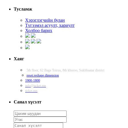
Тусламж
Хэрэглэгчийн булан
Түгээмэл асуулт, хариулт
Холбоо барих
Хаяг
5th floor, 62 Baga Toiruu, 8th khoroo, Sukhbaatar district
reset.reshape.dimension
1900-1800
info@ticket.mn
ticket.mn
Санал хүсэлт