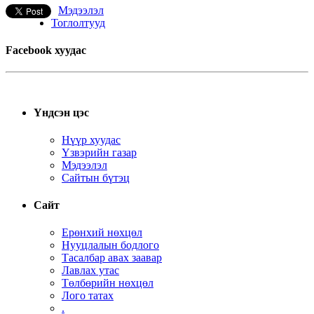
Мэдээлэл
Тоглолтууд
Facebook хуудас
Үндсэн цэс
Нүүр хуудас
Үзвэрийн газар
Мэдээлэл
Сайтын бүтэц
Сайт
Ерөнхий нөхцөл
Нууцлалын бодлого
Тасалбар авах заавар
Лавлах утас
​Төлбөрийн нөхцөл
Лого татах
.